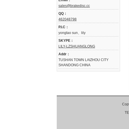
Email：
sales@brakedisc.cc
QQ：
462048798
P.I.C：
yongtao sun、lily
SKYPE：
LILY-LZSHUANGLONG
Addr：
TUSHAN TOWN LAIZHOU CITY
SHANDONG CHINA
Cop
TE