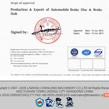
yright © 2007--2026 LAIZHOU CHENLONG MACHINERY CO.,LTD All Rights Reser
ADD:TUSHAN TOWN LAIZHOU CITY SHANDONG CHINA
L:0535-2095097/2811777 FAX:+86-0535-2836219 E-mail:sales@brakedisc.cc
51