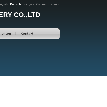
nglish
Deutsch
Français
Русский
Españo
RY CO.,LTD
richten
Kontakt